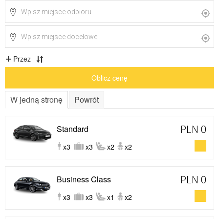
Przez
Oblicz cenę
W jedną stronę
Powrót
Standard
PLN 0
x3
x3
x2
x2
Business Class
PLN 0
x3
x3
x1
x2