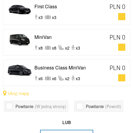
First Class
PLN 0
x3
x3
MiniVan
PLN 0
x8
x8
x2
x3
Business Class MiniVan
PLN 0
x6
x6
x2
x3
Ukryj mapę
Powitanie
(W jedną stronę)
Powitanie
(Powrót)
LUB